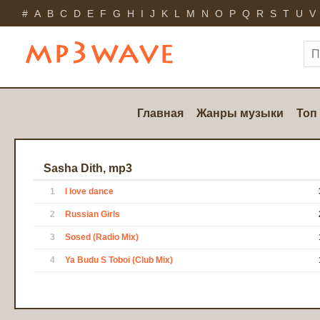
#
A
B
C
D
E
F
G
H
I
J
K
L
M
N
O
P
Q
R
S
T
U
V
Главная
Жанры музыки
Топ
Sasha Dith, mp3
1
I love dance
2
Russian Girls
3
Sosed (Radio Mix)
4
Ya Budu S Toboi (Club Mix)